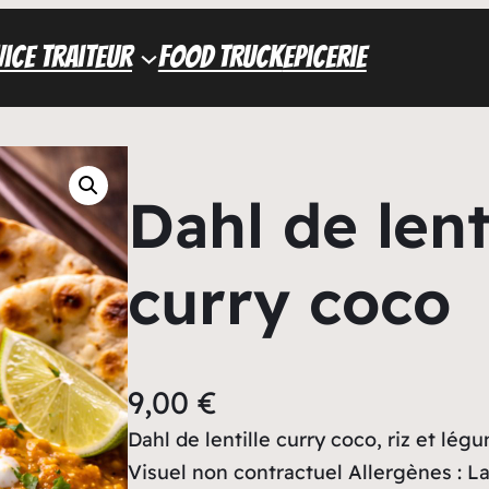
ice traiteur
FOOD TRUCK
Epicerie
Dahl de lent
curry coco
9,00
€
Dahl de lentille curry coco, riz et lég
Visuel non contractuel Allergènes : La