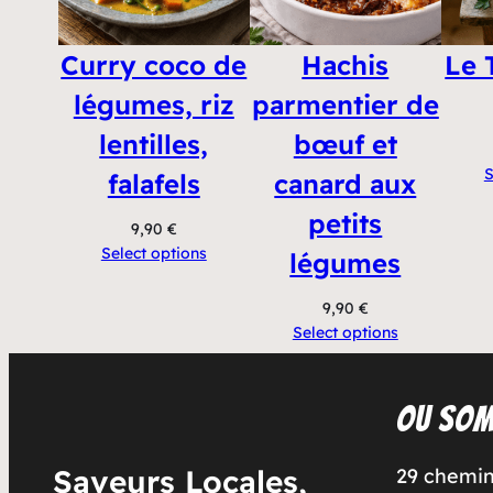
Curry coco de
Hachis
Le 
légumes, riz
parmentier de
lentilles,
bœuf et
S
falafels
canard aux
petits
9,90
€
Select options
légumes
9,90
€
Select options
Ou som
Saveurs Locales,
29 chemin