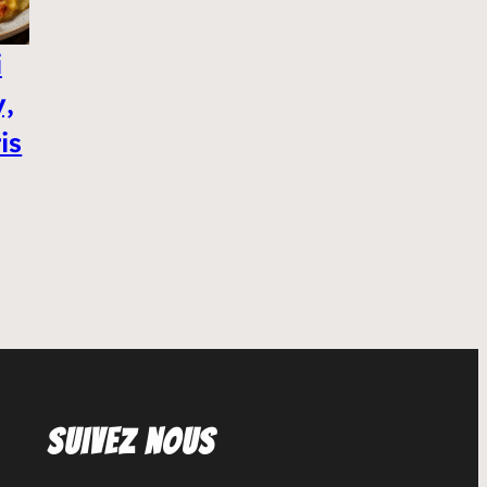
i
y,
is
Suivez nous