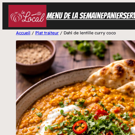
Aller
Menu de la semaine
Panier
Serv
au
contenu
Accueil
/
Plat traiteur
/ Dahl de lentille curry coco