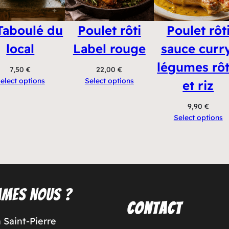
Taboulé du
Poulet rôti
Poulet rôt
local
Label rouge
sauce curr
légumes rôt
7,50
€
22,00
€
elect options
Select options
et riz
9,90
€
Select options
mes nous ?
Contact
 Saint-Pierre